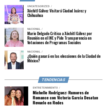
afecto entre ellas, principalmente a través de historias,
UNCATEGORIZED
Xóchitl Gálvez Visitará Ciudad Juárez y
han sido motivo de especulación y emoción para sus
Chihuahua
seguidores.
Por el momento, el origen de su supuesto romance y los
NACIONAL
detalles sobre cómo se conocieron permanecen en el
Mario Delgado Critica a Xóchitl Gálvez por
Reunión en el INE y Pide Transparencia en
misterio, dejando a los fans ansiosos por alguna
Votaciones de Programas Sociales
confirmación oficial por parte de las protagonistas.
Mientras tanto, queda esperar para conocer más sobre
NACIONAL
¿Quién ganará en las elecciones de la Ciudad de
esta posible historia de amor en el mundo de la
México?
farándula mexicana.
TENDENCIAS
ENTRETENIMIENTO
Michelle Rodríguez: Rumores de
Romance con Victoria García Desatan
Revuelo en Redes