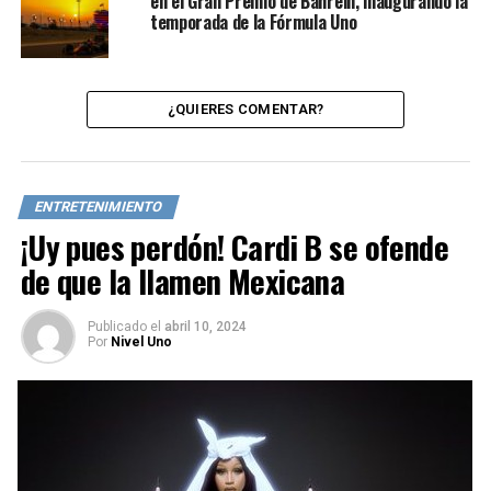
en el Gran Premio de Bahréin, inaugurando la
temporada de la Fórmula Uno
¿QUIERES COMENTAR?
ENTRETENIMIENTO
¡Uy pues perdón! Cardi B se ofende
de que la llamen Mexicana
Publicado
el
abril 10, 2024
Por
Nivel Uno