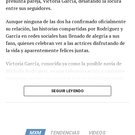
presunta pareja, Victoria García, desatando la locura
entre sus seguidores.
Aunque ninguna de las dos ha confirmado oficialmente
su relación, las historias compartidas por Rodríguez y
García en redes sociales han llenado de alegría a sus
fans, quienes celebran ver a las actrices disfrutando de
la vida y aparentemente felices juntas.
Victoria García, conocida ya como la posible novia de
Michelle Rodríguez, es una talentosa actriz y cantante
mexicana, aunque no es tan activa en Instagram como
su famosa compañera. Sin embargo, su presencia en
SEGUIR LEYENDO
eventos junto a Rodríguez ha llamado la atención de
muchos, especialmente cuando apareció en la premiere
de la película ‘Canta y no llores’, donde se le vio
abrazando afectuosamente a la actriz.
A pesar de que ambas artistas suelen mantener su vida
MXM
TENDENCIAS
VIDEOS
privada alejada de las redes sociales, las muestras de