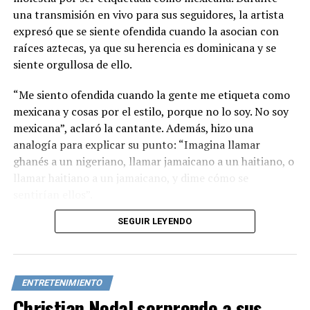
una transmisión en vivo para sus seguidores, la artista
expresó que se siente ofendida cuando la asocian con
raíces aztecas, ya que su herencia es dominicana y se
siente orgullosa de ello.
“Me siento ofendida cuando la gente me etiqueta como
mexicana y cosas por el estilo, porque no lo soy. No soy
mexicana”, aclaró la cantante. Además, hizo una
analogía para explicar su punto: “Imagina llamar
ghanés a un nigeriano, llamar jamaicano a un haitiano, o
llamar haitiano a un jamaicano, y dime cómo se
sentirían ellos”.
SEGUIR LEYENDO
Cardi B enfatizó que continuará defendiendo su
verdadera nacionalidad cada vez que la etiqueten
incorrectamente, ya que no permitirá que borren su
identidad.
ENTRETENIMIENTO
Christian Nodal sorprende a sus
Las declaraciones de la rapera han generado un intenso