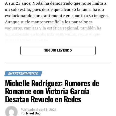
A sus 25 años, Nodal ha demostrado que no se limita a
un solo estilo, pues desde que alcanzó la fama, ha ido
evolucionando constantemente en cuanto a su imagen.
Aunque suele mantenerse fiel a los pantalones
vaqueros, camisas y la estética regional, también ha
incursionado en looks más reservados, como el que
mostró recientemente.
SEGUIR LEYENDO
Al parecer, este nuevo aspecto forma parte de la imagen
que desea proyectar para su próximo sencillo, ya que se
mostró más formal y reservado durante la grabación del
videoclip de la canción. Su cambio de estilo generó
ENTRETENIMIENTO
elogios y piropos por parte de sus seguidoras, quienes
Michelle Rodríguez: Rumores de
destacaron que luce más juvenil con este nuevo look.
Romance con Victoria García
“Si alguien te dice que yo me volví un cabrón… diles que
Desatan Revuelo en Redes
un cabrón y medio”, escribió Nodal junto a las
fotografías, aunque aún no ha revelado el nombre de su
Publicado
el
abril 8, 2024
p
Por
Nivel Uno