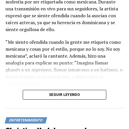
molestia por ser etiquetada como mexicana. Durante
una transmisión en vivo para sus seguidores, la artista
expresó que se siente ofendida cuando la asocian con
raíces aztecas, ya que su herencia es dominicana y se
siente orgullosa de ello.
“Me siento ofendida cuando la gente me etiqueta como
mexicana y cosas por el estilo, porque no lo soy. No soy
mexicana”, aclaró la cantante. Además, hizo una
analogía para explicar su punto: “Imagina llamar
ghanés a un nigeriano, llamar jamaicano a un haitiano, o
llamar haitiano a un jamaicano, y dime cómo se
sentirían ellos”.
SEGUIR LEYENDO
Cardi B enfatizó que continuará defendiendo su
verdadera nacionalidad cada vez que la etiqueten
incorrectamente, ya que no permitirá que borren su
identidad.
ENTRETENIMIENTO