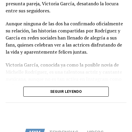
presunta pareja, Victoria García, desatando la locura
entre sus seguidores.
Aunque ninguna de las dos ha confirmado oficialmente
su relación, las historias compartidas por Rodríguez y
García en redes sociales han llenado de alegría a sus
fans, quienes celebran ver a las actrices disfrutando de
la vida y aparentemente felices juntas.
Victoria García, conocida ya como la posible novia de
Michelle Rodríguez, es una talentosa actriz y cantante
mexicana, aunque no es tan activa en Instagram como
su famosa compañera. Sin embargo, su presencia en
SEGUIR LEYENDO
eventos junto a Rodríguez ha llamado la atención de
muchos, especialmente cuando apareció en la premiere
de la película ‘Canta y no llores’, donde se le vio
abrazando afectuosamente a la actriz.
A pesar de que ambas artistas suelen mantener su vida