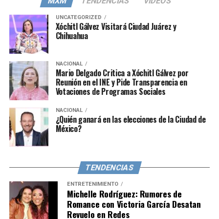
MXM
TENDENCIAS
VIDEOS
privada alejada de las redes sociales, las muestras de
afecto entre ellas, principalmente a través de historias,
UNCATEGORIZED
Xóchitl Gálvez Visitará Ciudad Juárez y
han sido motivo de especulación y emoción para sus
Chihuahua
seguidores.
Por el momento, el origen de su supuesto romance y los
NACIONAL
detalles sobre cómo se conocieron permanecen en el
Mario Delgado Critica a Xóchitl Gálvez por
Reunión en el INE y Pide Transparencia en
misterio, dejando a los fans ansiosos por alguna
Votaciones de Programas Sociales
confirmación oficial por parte de las protagonistas.
Mientras tanto, queda esperar para conocer más sobre
NACIONAL
¿Quién ganará en las elecciones de la Ciudad de
esta posible historia de amor en el mundo de la
México?
farándula mexicana.
TENDENCIAS
ENTRETENIMIENTO
Michelle Rodríguez: Rumores de
Romance con Victoria García Desatan
Revuelo en Redes