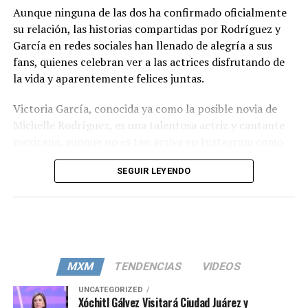
Aunque ninguna de las dos ha confirmado oficialmente
su relación, las historias compartidas por Rodríguez y
García en redes sociales han llenado de alegría a sus
fans, quienes celebran ver a las actrices disfrutando de
la vida y aparentemente felices juntas.
Victoria García, conocida ya como la posible novia de
Michelle Rodríguez, es una talentosa actriz y cantante
mexicana, aunque no es tan activa en Instagram como
su famosa compañera. Sin embargo, su presencia en
SEGUIR LEYENDO
eventos junto a Rodríguez ha llamado la atención de
muchos, especialmente cuando apareció en la premiere
de la película ‘Canta y no llores’, donde se le vio
abrazando afectuosamente a la actriz.
A pesar de que ambas artistas suelen mantener su vida
MXM
TENDENCIAS
VIDEOS
privada alejada de las redes sociales, las muestras de
afecto entre ellas, principalmente a través de historias,
UNCATEGORIZED
Xóchitl Gálvez Visitará Ciudad Juárez y
han sido motivo de especulación y emoción para sus