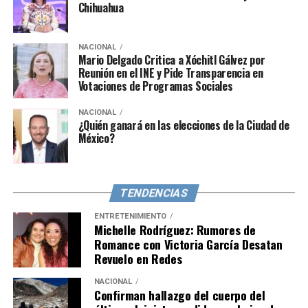
Chihuahua
seguidores.
Por el momento, el origen de su supuesto romance y los
NACIONAL
detalles sobre cómo se conocieron permanecen en el
Mario Delgado Critica a Xóchitl Gálvez por
Reunión en el INE y Pide Transparencia en
misterio, dejando a los fans ansiosos por alguna
Votaciones de Programas Sociales
confirmación oficial por parte de las protagonistas.
Mientras tanto, queda esperar para conocer más sobre
NACIONAL
¿Quién ganará en las elecciones de la Ciudad de
esta posible historia de amor en el mundo de la
México?
farándula mexicana.
TENDENCIAS
ENTRETENIMIENTO
Michelle Rodríguez: Rumores de
Romance con Victoria García Desatan
Revuelo en Redes
NACIONAL
Confirman hallazgo del cuerpo del