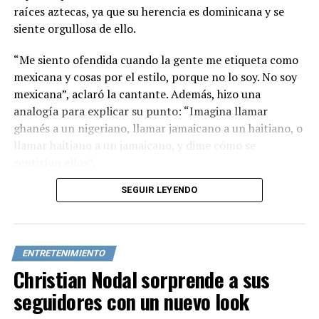
raíces aztecas, ya que su herencia es dominicana y se
siente orgullosa de ello.
“Me siento ofendida cuando la gente me etiqueta como
mexicana y cosas por el estilo, porque no lo soy. No soy
mexicana”, aclaró la cantante. Además, hizo una
analogía para explicar su punto: “Imagina llamar
ghanés a un nigeriano, llamar jamaicano a un haitiano, o
llamar haitiano a un jamaicano, y dime cómo se
sentirían ellos”.
SEGUIR LEYENDO
Cardi B enfatizó que continuará defendiendo su
verdadera nacionalidad cada vez que la etiqueten
incorrectamente, ya que no permitirá que borren su
identidad.
ENTRETENIMIENTO
Christian Nodal sorprende a sus
Las declaraciones de la rapera han generado un intenso
debate entre los usuarios de las redes sociales. Mientras
seguidores con un nuevo look
algunos la respaldan en su posición, otros la critican y