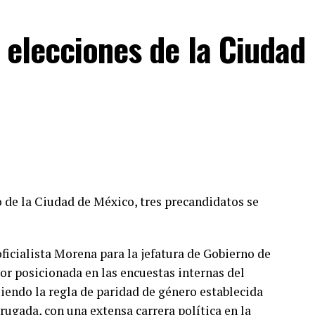
 elecciones de la Ciudad
nte del partido ante el INE, solicitó al Consejo
forme cómo han votado los partidos políticos al
 recursos para los programas sociales.
cciones2024, #Morena, #PRI, #PAN, #PRD,
o de la Ciudad de México, tres precandidatos se
ficialista Morena para la jefatura de Gobierno de
or posicionada en las encuestas internas del
iendo la regla de paridad de género establecida
Brugada, con una extensa carrera política en la