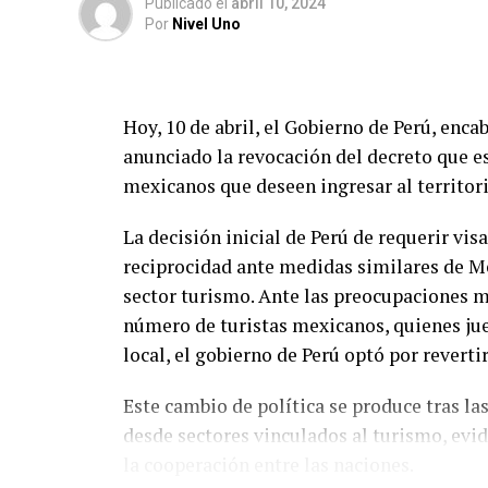
Publicado
el
abril 10, 2024
Por
Nivel Uno
El proceso electoral promete ser reñido, c
políticos diversos, buscando el voto de lo
Hoy, 10 de abril, el Gobierno de Perú, enc
anunciado la revocación del decreto que es
mexicanos que deseen ingresar al territor
La decisión inicial de Perú de requerir vis
reciprocidad ante medidas similares de M
sector turismo. Ante las preocupaciones m
número de turistas mexicanos, quienes jue
local, el gobierno de Perú optó por revertir
Este cambio de política se produce tras la
desde sectores vinculados al turismo, evi
la cooperación entre las naciones.