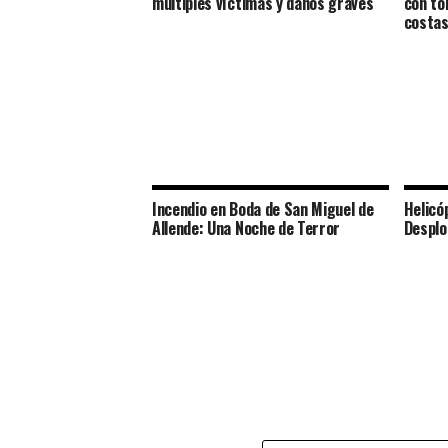
múltiples víctimas y daños graves
con to
costas
Incendio en Boda de San Miguel de
Helicó
Allende: Una Noche de Terror
Desplo