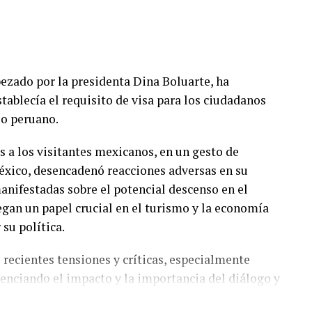
on tres candidatos con propuestas y perfiles
s ciudadanos de la capital mexicana.
abezado por la presidenta Dina Boluarte, ha
tablecía el requisito de visa para los ciudadanos
io peruano.
as a los visitantes mexicanos, en un gesto de
éxico, desencadenó reacciones adversas en su
anifestadas sobre el potencial descenso en el
gan un papel crucial en el turismo y la economía
 su política.
s recientes tensiones y críticas, especialmente
denciando el impacto y la importancia del diálogo y