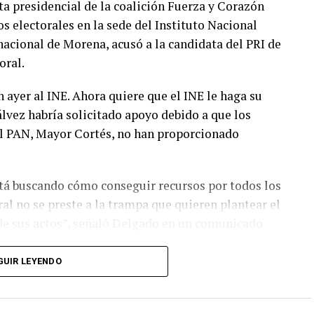
ta presidencial de la coalición Fuerza y Corazón
s electorales en la sede del Instituto Nacional
nacional de Morena, acusó a la candidata del PRI de
oral.
n ayer al INE. Ahora quiere que el INE le haga su
vez habría solicitado apoyo debido a que los
el PAN, Mayor Cortés, no han proporcionado
está buscando cómo conseguir recursos por todos los
ral no se preste a la trampa que quieren plantear el
 de sus actos”, señaló Delgado en un comunicado
GUIR LEYENDO
didata presidencial de Morena y sus aliados,
e la derecha fueron a arrodillarse ante el INE”,
ales “sí están en riesgo, pues la derecha siempre