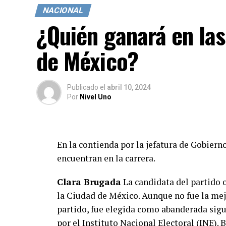
NACIONAL
ha votado en contra de estos apoyos”.
¿Quién ganará en las
Por ello, Sergio Gutiérrez Luna, representa
de México?
General una campaña institucional que in
momento de discutirse la aprobación o los
MarioDelgado, #XóchitlGálvez, #INE, #Ele
Publicado
el
abril 10, 2024
Por
Nivel Uno
#ProgramasSociales, #PolíticaMéxico
En la contienda por la jefatura de Gobiern
encuentran en la carrera.
Clara Brugada
La candidata del partido o
la Ciudad de México. Aunque no fue la mej
partido, fue elegida como abanderada sigu
por el Instituto Nacional Electoral (INE). 