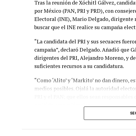
Tras la reunión de Xóchitl Gálvez, candida
por México (PAN, PRI y PRD), con consejero
Electoral (INE), Mario Delgado, dirigente 
buscar que el INE realice su campaña elect
“La candidata del PRI y sus secuaces fuero
campaña”, declaró Delgado. Añadió que Gál
dirigentes del PRI, Alejandro Moreno, y d
suficientes recursos a su candidatura.
“Como ‘Alito’ y ‘Markito’ no dan dinero, 
medios posibles. Ojalá la autoridad electo
PRI y el PAN; que ellos sean responsables
emitido este miércoles.
SE
En respuesta a las declaraciones de la can
Claudia Sheinbaum, quien afirmó que “los d
Delgado insistió en que los programas soci