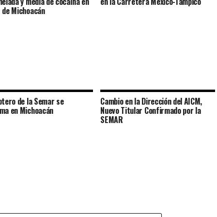
nelada y media de cocaína en
en la Carretera México-Tampico
 de Michoacán
ptero de la Semar se
Cambio en la Dirección del AICM,
ma en Michoacán
Nuevo Titular Confirmado por la
SEMAR