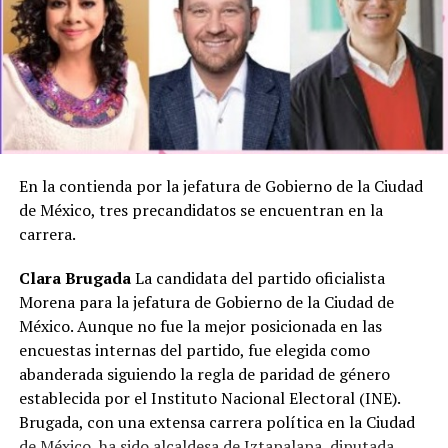
campaña institucional que informe cómo han votado los
partidos políticos al momento de discutirse la
aprobación o los recursos para los programas sociales.
MarioDelgado, #XóchitlGálvez, #INE, #Elecciones2024,
#Morena, #PRI, #PAN, #PRD, #ProgramasSociales,
#PolíticaMéxico
En la contienda por la jefatura de Gobierno de la Ciudad
de México, tres precandidatos se encuentran en la
carrera.
Clara Brugada
La candidata del partido oficialista
Morena para la jefatura de Gobierno de la Ciudad de
México. Aunque no fue la mejor posicionada en las
encuestas internas del partido, fue elegida como
abanderada siguiendo la regla de paridad de género
establecida por el Instituto Nacional Electoral (INE).
Brugada, con una extensa carrera política en la Ciudad
de México, ha sido alcaldesa de Iztapalapa, diputada