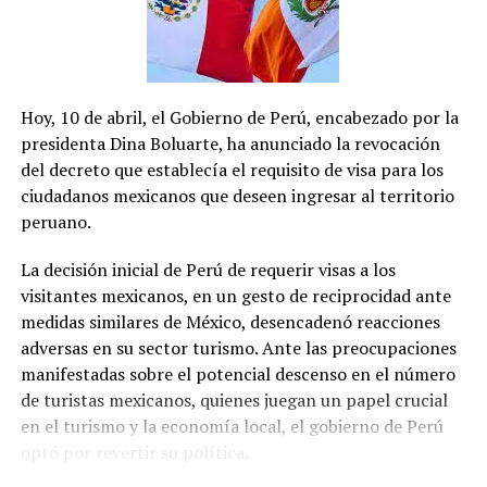
independiente tanto a Morena como al PAN-PRI-PRD.
Con una trayectoria en diversos cargos públicos, ha sido
diputado federal y secretario de Salud federal durante la
presidencia de Felipe Calderón. Además, fue secretario
Hoy, 10 de abril, el Gobierno de Perú, encabezado por la
de Desarrollo Económico de la Ciudad de México durante
presidenta Dina Boluarte, ha anunciado la revocación
el gobierno de Miguel Ángel Mancera.
del decreto que establecía el requisito de visa para los
ciudadanos mexicanos que deseen ingresar al territorio
El proceso electoral promete ser reñido, con tres
peruano.
candidatos con propuestas y perfiles políticos diversos,
buscando el voto de los ciudadanos de la capital
La decisión inicial de Perú de requerir visas a los
mexicana.
visitantes mexicanos, en un gesto de reciprocidad ante
medidas similares de México, desencadenó reacciones
adversas en su sector turismo. Ante las preocupaciones
manifestadas sobre el potencial descenso en el número
de turistas mexicanos, quienes juegan un papel crucial
en el turismo y la economía local, el gobierno de Perú
optó por revertir su política.