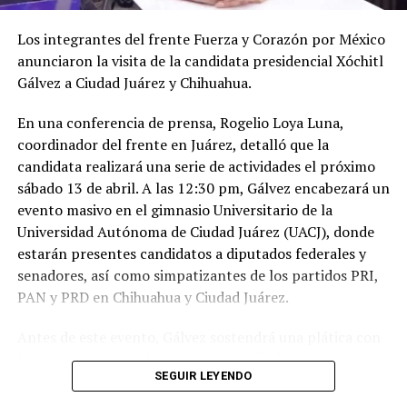
Los integrantes del frente Fuerza y Corazón por México
anunciaron la visita de la candidata presidencial Xóchitl
Gálvez a Ciudad Juárez y Chihuahua.
En una conferencia de prensa, Rogelio Loya Luna,
coordinador del frente en Juárez, detalló que la
candidata realizará una serie de actividades el próximo
sábado 13 de abril. A las 12:30 pm, Gálvez encabezará un
evento masivo en el gimnasio Universitario de la
Universidad Autónoma de Ciudad Juárez (UACJ), donde
estarán presentes candidatos a diputados federales y
senadores, así como simpatizantes de los partidos PRI,
PAN y PRD en Chihuahua y Ciudad Juárez.
Antes de este evento, Gálvez sostendrá una plática con
los trabajadores de la empresa maquiladora La Nogalera,
SEGUIR LEYENDO
una empresa 100% juarense. Loya Luna destacó la
importancia de esta visita, ya que permitirá a la