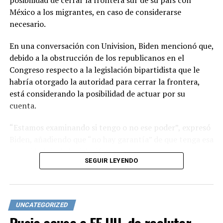
posibilidad de cerrar la frontera sur de su país con
México a los migrantes, en caso de considerarse
necesario.
En una conversación con Univision, Biden mencionó que,
debido a la obstrucción de los republicanos en el
Congreso respecto a la legislación bipartidista que le
habría otorgado la autoridad para cerrar la frontera,
está considerando la posibilidad de actuar por su
cuenta.
“Estamos examinando si tengo o no ese poder”, expresó
Biden, añadiendo que “no hay garantía” de que tenga esa
capacidad sin la legislación.
SEGUIR LEYENDO
La migración se ha convertido en un tema central en la
campaña presidencial de este año. El ex presidente
Donald Trump, posible oponente republicano de Biden
UNCATEGORIZED
en las elecciones del 5 de noviembre, ha criticado a
Biden por su manejo de los asuntos fronterizos.