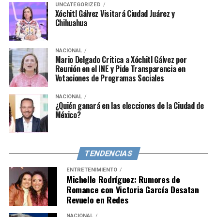
narcobarones son complicadas y que los jefes de las
UNCATEGORIZED
Xóchitl Gálvez Visitará Ciudad Juárez y
bandas buscan obtener beneficios significativos para
Chihuahua
permitir la cooperación con las autoridades
estadounidenses.
NACIONAL
Estas acusaciones profundizan la tensión entre Rusia y
Mario Delgado Critica a Xóchitl Gálvez por
Reunión en el INE y Pide Transparencia en
Estados Unidos, y plantean preocupaciones sobre el uso
Votaciones de Programas Sociales
de presidiarios como mercenarios en conflictos
internacionales.
NACIONAL
¿Quién ganará en las elecciones de la Ciudad de
México?
TENDENCIAS
ENTRETENIMIENTO
Michelle Rodríguez: Rumores de
Romance con Victoria García Desatan
Revuelo en Redes
NACIONAL