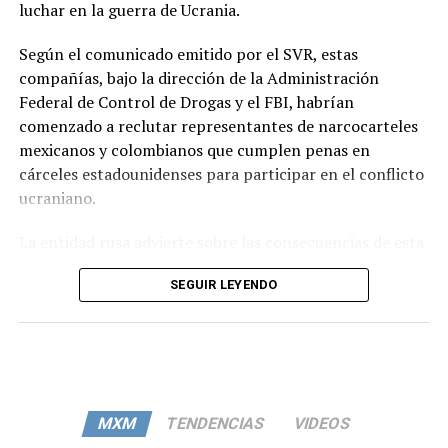
luchar en la guerra de Ucrania.
Según el comunicado emitido por el SVR, estas
compañías, bajo la dirección de la Administración
Federal de Control de Drogas y el FBI, habrían
comenzado a reclutar representantes de narcocarteles
mexicanos y colombianos que cumplen penas en
cárceles estadounidenses para participar en el conflicto
ucraniano.
La entidad rusa advierte sobre las consecuencias de esta
acción, señalando que se prevé que la primera partida de
SEGUIR LEYENDO
estos sicarios sea trasladada al campo de batalla en el
verano de este año. Además, alerta sobre la posibilidad
de que este reclutamiento se amplíe a criminales de
otros países con graves situaciones de criminalidad.
El SVR destaca las dificultades en el proceso de
MXM
TENDENCIAS
VIDEOS
reclutamiento, señalando que las negociaciones con los