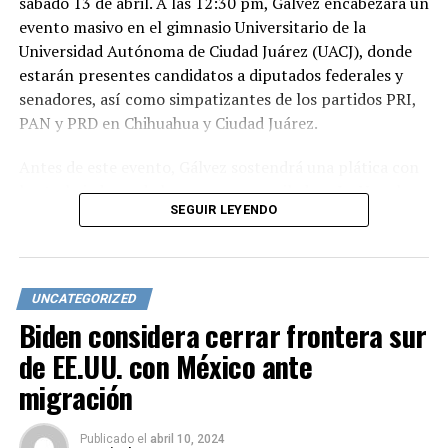
sábado 13 de abril. A las 12:30 pm, Gálvez encabezará un
evento masivo en el gimnasio Universitario de la
Universidad Autónoma de Ciudad Juárez (UACJ), donde
estarán presentes candidatos a diputados federales y
senadores, así como simpatizantes de los partidos PRI,
PAN y PRD en Chihuahua y Ciudad Juárez.
Antes de este evento, Gálvez sostendrá una plática con
los trabajadores de la empresa maquiladora La Nogalera,
SEGUIR LEYENDO
una empresa 100% juarense. Loya Luna destacó la
importancia de esta visita, ya que permitirá a la
candidata conocer de cerca las necesidades y peticiones
de los trabajadores.
UNCATEGORIZED
Biden considera cerrar frontera sur
“Xóchitl nos va a traer propuestas que son para
beneficio de todos. La idea es invitar a todos los
de EE.UU. con México ante
ciudadanos de Juárez y lugares vecinos como Guadalupe,
migración
Villa Ahumada y Janos a que vengan al evento, escuchen
a nuestra candidata a la presidencia de la República y
Publicado
el
abril 10, 2024