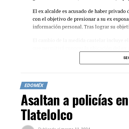
El ex alcalde es acusado de haber privado d
con el objetivo de presionar a su ex espos
información personal. Tras lograr su objet
El cambio de la medida cautelar incluye el
que permitirá conocer la ubicación del ex 
obligación de presentarse semanalmente en
SE
comunicarse con las víctimas.
La causa penal está en la etapa de invest
meses más, hasta el 18 de julio, por una j
EDOMÉX
Asaltan a policías e
Tlatelolco