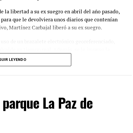
e la libertad a su ex suegro en abril del año pasado,
a para que le devolviera unos diarios que contenían
ivo, Martínez Carbajal liberó a su ex suegro.
 uso de un brazalete electrónico georeferenciado,
alcalde en tiempo real. Además, se le impuso la
 el juzgado y se le prohibió acercarse o
GUIR LEYENDO
igación complementaria, que fue extendida cuatro
uez la semana pasada.
n parque La Paz de