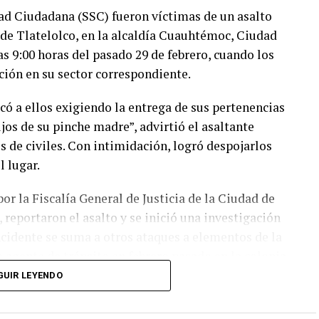
ad Ciudadana (SSC) fueron víctimas de un asalto
 de Tlatelolco, en la alcaldía Cuauhtémoc, Ciudad
as 9:00 horas del pasado 29 de febrero, cuando los
ación en su sector correspondiente.
ó a ellos exigiendo la entrega de sus pertenencias
jos de su pinche madre”, advirtió el asaltante
 de civiles. Con intimidación, logró despojarlos
l lugar.
or la Fiscalía General de Justicia de la Ciudad de
 reportaron el asalto y se inició una investigación
incidente se suma a otros ataques a elementos de la
a agente de tránsito en febrero pasado en la colonia
GUIR LEYENDO