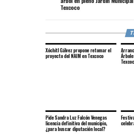
árbol en pleno Jardín Municipal
Texcoco
T
Xóchitl Gálvez propone retomar el
Arranc
proyecto del NAIM en Texcoco
Árbole
Texco
Pide Sandra Luz Falcón Venegas
Festiv
licencia definitiva del municipio,
celebr
¿para buscar diputación local?