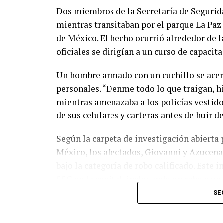
Dos miembros de la Secretaría de Segurid
mientras transitaban por el parque La Paz
de México. El hecho ocurrió alrededor de l
oficiales se dirigían a un curso de capacit
Un hombre armado con un cuchillo se acerc
personales. “Denme todo lo que traigan, hi
mientras amenazaba a los policías vestidos
de sus celulares y carteras antes de huir de
Según la carpeta de investigación abierta p
México, los afectados, Giovanni y Azucena,
bajo la categoría de robo calificado. Este 
SSC en la capital, incluyendo un robo a un
Pedregal de Santa Úrsula, en Coyoacán.
SE