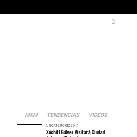
MXM
TENDENCIAS
VIDEOS
UNCATEGORIZED
Xóchitl Gálvez Visitará Ciudad