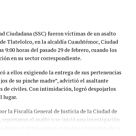
ad Ciudadana (SSC) fueron víctimas de un asalto
 de Tlatelolco, en la alcaldía Cuauhtémoc, Ciudad
as 9:00 horas del pasado 29 de febrero, cuando los
ación en su sector correspondiente.
ó a ellos exigiendo la entrega de sus pertenencias
jos de su pinche madre”, advirtió el asaltante
 de civiles. Con intimidación, logró despojarlos
l lugar.
or la Fiscalía General de Justicia de la Ciudad de
 reportaron el asalto y se inició una investigación
incidente se suma a otros ataques a elementos de la
a agente de tránsito en febrero pasado en la colonia