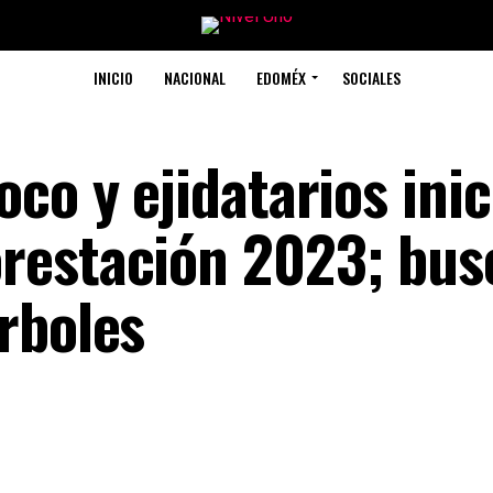
INICIO
NACIONAL
EDOMÉX
SOCIALES
co y ejidatarios inic
restación 2023; bus
rboles