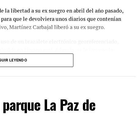
e la libertad a su ex suegro en abril del año pasado,
a para que le devolviera unos diarios que contenían
ivo, Martínez Carbajal liberó a su ex suegro.
 uso de un brazalete electrónico georeferenciado,
alcalde en tiempo real. Además, se le impuso la
 el juzgado y se le prohibió acercarse o
GUIR LEYENDO
igación complementaria, que fue extendida cuatro
uez la semana pasada.
n parque La Paz de