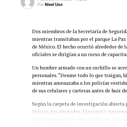
Por
Nivel Uno
Dos miembros de la Secretaría de Segurid
mientras transitaban por el parque La Paz
de México. El hecho ocurrió alrededor de l
oficiales se dirigían a un curso de capacit
Un hombre armado con un cuchillo se acerc
personales. “Denme todo lo que traigan, hi
mientras amenazaba a los policías vestidos
de sus celulares y carteras antes de huir de
Según la carpeta de investigación abierta p
México, los afectados, Giovanni y Azucena,
bajo la categoría de robo calificado. Este 
SSC en la capital, incluyendo un robo a un