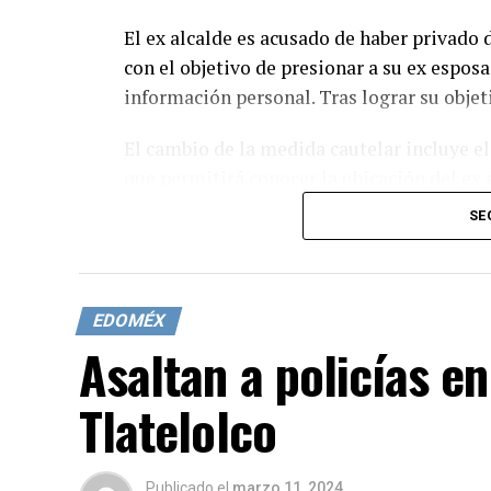
El ex alcalde es acusado de haber privado d
con el objetivo de presionar a su ex espos
información personal. Tras lograr su objet
El cambio de la medida cautelar incluye el
que permitirá conocer la ubicación del ex 
obligación de presentarse semanalmente en
SE
comunicarse con las víctimas.
La causa penal está en la etapa de invest
meses más, hasta el 18 de julio, por una j
EDOMÉX
Asaltan a policías e
Tlatelolco
Publicado
el
marzo 11, 2024