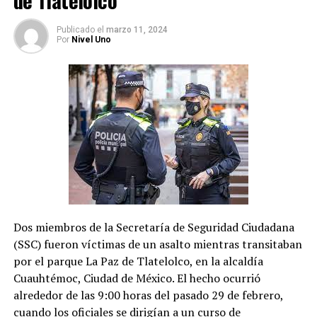
de Tlatelolco
comunicarse con las víctimas.
Publicado
el
marzo 11, 2024
La causa penal está en la etapa de investigación
Por
Nivel Uno
complementaria, que fue extendida cuatro meses más,
hasta el 18 de julio, por una juez la semana pasada.
Dos miembros de la Secretaría de Seguridad Ciudadana
(SSC) fueron víctimas de un asalto mientras transitaban
por el parque La Paz de Tlatelolco, en la alcaldía
Cuauhtémoc, Ciudad de México. El hecho ocurrió
alrededor de las 9:00 horas del pasado 29 de febrero,
cuando los oficiales se dirigían a un curso de