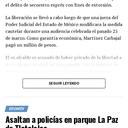
el delito de secuestro exprés con fines de extorsión.
La liberación se llevó a cabo luego de que una jueza del
Poder Judicial del Estado de México modificara la medida
cautelar durante una audiencia celebrada el pasado 25
de marzo. Como garantía económica, Martínez Carbajal
pagó un millón de pesos.
El ex alcalde es acusado de haber privado de la libertad a
su ex suegro en abril del año pasado, con el objetivo de
presionar a su ex esposa para que le devolviera unos
diarios que contenían información personal. Tras lograr
SEGUIR LEYENDO
su objetivo, Martínez Carbajal liberó a su ex suegro.
El cambio de la medida cautelar incluye el uso de un
brazalete electrónico georeferenciado, que permitirá
EDOMÉX
conocer la ubicación del ex alcalde en tiempo real.
Asaltan a policías en parque La Paz
Además, se le impuso la obligación de presentarse
semanalmente en el juzgado y se le prohibió acercarse o