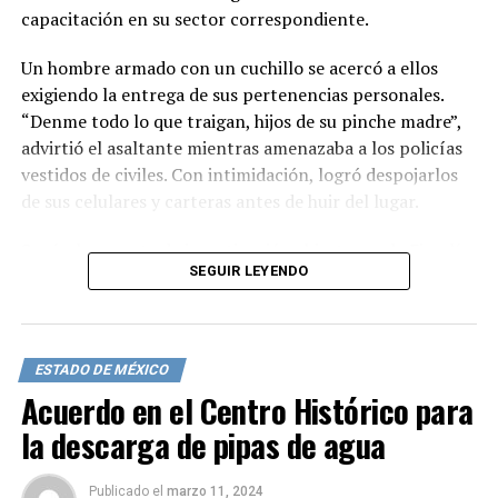
capacitación en su sector correspondiente.
Un hombre armado con un cuchillo se acercó a ellos
exigiendo la entrega de sus pertenencias personales.
“Denme todo lo que traigan, hijos de su pinche madre”,
advirtió el asaltante mientras amenazaba a los policías
vestidos de civiles. Con intimidación, logró despojarlos
de sus celulares y carteras antes de huir del lugar.
Según la carpeta de investigación abierta por la Fiscalía
SEGUIR LEYENDO
General de Justicia de la Ciudad de México, los afectados,
Giovanni y Azucena, reportaron el asalto y se inició una
investigación bajo la categoría de robo calificado. Este
incidente se suma a otros ataques a elementos de la SSC
ESTADO DE MÉXICO
en la capital, incluyendo un robo a una agente de
Acuerdo en el Centro Histórico para
tránsito en febrero pasado en la colonia Pedregal de
la descarga de pipas de agua
Santa Úrsula, en Coyoacán.
Publicado
el
marzo 11, 2024