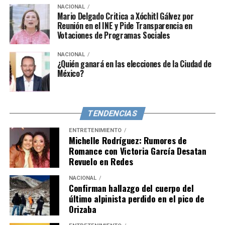
por la libre circulación de personas y mercancías entre
NACIONAL
Mario Delgado Critica a Xóchitl Gálvez por
sus estados miembros, subrayando su dedicación a la
Reunión en el INE y Pide Transparencia en
integración regional y la cooperación mutua.
Votaciones de Programas Sociales
El Decreto Supremo aludido será publicado mañana.
NACIONAL
¿Quién ganará en las elecciones de la Ciudad de
México?
TENDENCIAS
ENTRETENIMIENTO
Michelle Rodríguez: Rumores de
Romance con Victoria García Desatan
Revuelo en Redes
NACIONAL
Confirman hallazgo del cuerpo del
último alpinista perdido en el pico de
Orizaba