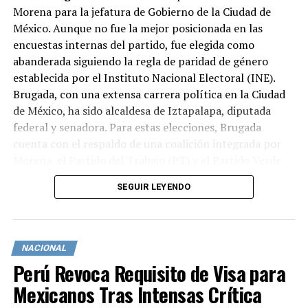
Morena para la jefatura de Gobierno de la Ciudad de
México. Aunque no fue la mejor posicionada en las
encuestas internas del partido, fue elegida como
abanderada siguiendo la regla de paridad de género
establecida por el Instituto Nacional Electoral (INE).
Brugada, con una extensa carrera política en la Ciudad
de México, ha sido alcaldesa de Iztapalapa, diputada
federal y senadora. Para estas elecciones, Brugada
cuenta con el respaldo de una coalición integrada por
Morena, el Partido del Trabajo (PT) y el Partido Verde
Ecologista de México (PVEM).
SEGUIR LEYENDO
Santiago Taboada
El candidato de la alianza opositora
compuesta por el Partido Acción Nacional (PAN), el
Partido Revolucionario Institucional (PRI) y el Partido
NACIONAL
de la Revolución Democrática (PRD). A pesar de que su
Perú Revoca Requisito de Visa para
designación representa un cambio en el proceso interno
Mexicanos Tras Intensas Crítica
previamente anunciado por la alianza, Taboada logró el
consenso de las tres fuerzas políticas. Actualmente es el