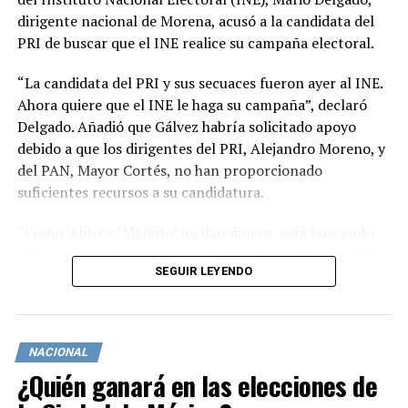
dirigente nacional de Morena, acusó a la candidata del
PRI de buscar que el INE realice su campaña electoral.
“La candidata del PRI y sus secuaces fueron ayer al INE.
Ahora quiere que el INE le haga su campaña”, declaró
Delgado. Añadió que Gálvez habría solicitado apoyo
debido a que los dirigentes del PRI, Alejandro Moreno, y
del PAN, Mayor Cortés, no han proporcionado
suficientes recursos a su candidatura.
“Como ‘Alito’ y ‘Markito’ no dan dinero, está buscando
cómo conseguir recursos por todos los medios posibles.
SEGUIR LEYENDO
Ojalá la autoridad electoral no se preste a la trampa que
quieren plantear el PRI y el PAN; que ellos sean
responsables de sus actos”, señaló Delgado en un
comunicado emitido este miércoles.
NACIONAL
¿Quién ganará en las elecciones de
En respuesta a las declaraciones de la candidata
presidencial de Morena y sus aliados, Claudia