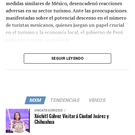
medidas similares de México, desencadenó reacciones
adversas en su sector turismo. Ante las preocupaciones
manifestadas sobre el potencial descenso en el número
de turistas mexicanos, quienes juegan un papel crucial
en el turismo y la economía local, el gobierno de Perú
optó por revertir su política.
Este cambio de política se produce tras las recientes
SEGUIR LEYENDO
tensiones y críticas, especialmente desde sectores
vinculados al turismo, evidenciando el impacto y la
importancia del diálogo y la cooperación entre las
naciones.
En un comunicado oficial, la gestión de Boluarte ha
MXM
TENDENCIAS
VIDEOS
enfatizado que la revocación no solo pretende calmar
las aprehensiones del sector turístico, sino que también
UNCATEGORIZED
Xóchitl Gálvez Visitará Ciudad Juárez y
refleja el compromiso con los ideales de la Alianza del
Chihuahua
Pacífico. Como integrante de este grupo económico y
político, al lado de México, Colombia y Chile, Perú aboga