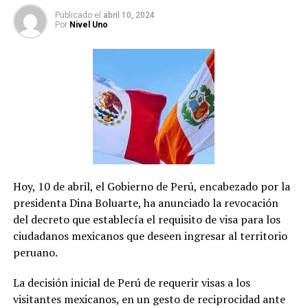
alcalde de Benito Juárez y ha sido diputado federal y
Publicado
el
abril 10, 2024
Por
Nivel Uno
local por el PAN.
Salomón Chertorivski
El único candidato que se
presenta sin el respaldo de una alianza o coalición.
Chertorivski es el abanderado del partido Movimiento
Ciudadano (MC), presentándose como una opción
independiente tanto a Morena como al PAN-PRI-PRD.
Con una trayectoria en diversos cargos públicos, ha sido
diputado federal y secretario de Salud federal durante la
presidencia de Felipe Calderón. Además, fue secretario
Hoy, 10 de abril, el Gobierno de Perú, encabezado por la
de Desarrollo Económico de la Ciudad de México durante
presidenta Dina Boluarte, ha anunciado la revocación
el gobierno de Miguel Ángel Mancera.
del decreto que establecía el requisito de visa para los
ciudadanos mexicanos que deseen ingresar al territorio
El proceso electoral promete ser reñido, con tres
peruano.
candidatos con propuestas y perfiles políticos diversos,
buscando el voto de los ciudadanos de la capital
La decisión inicial de Perú de requerir visas a los
mexicana.
visitantes mexicanos, en un gesto de reciprocidad ante