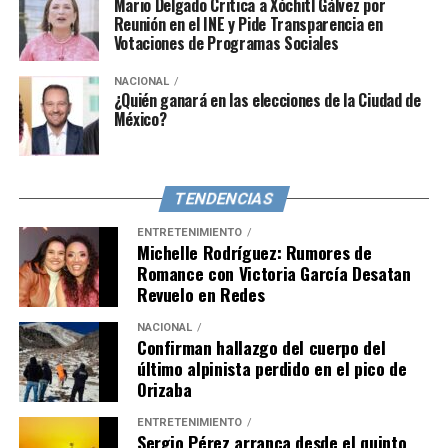
Mario Delgado Critica a Xóchitl Gálvez por
sus estados miembros, subrayando su dedicación a la
Reunión en el INE y Pide Transparencia en
integración regional y la cooperación mutua.
Votaciones de Programas Sociales
El Decreto Supremo aludido será publicado mañana.
NACIONAL
¿Quién ganará en las elecciones de la Ciudad de
México?
TENDENCIAS
ENTRETENIMIENTO
Michelle Rodríguez: Rumores de
Romance con Victoria García Desatan
Revuelo en Redes
NACIONAL
Confirman hallazgo del cuerpo del
último alpinista perdido en el pico de
Orizaba
ENTRETENIMIENTO
Sergio Pérez arranca desde el quinto