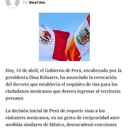
Por
Nivel Uno
local por el PAN.
Salomón Chertorivski
El único candidato que se
presenta sin el respaldo de una alianza o coalición.
Chertorivski es el abanderado del partido Movimiento
Ciudadano (MC), presentándose como una opción
independiente tanto a Morena como al PAN-PRI-PRD.
Con una trayectoria en diversos cargos públicos, ha sido
diputado federal y secretario de Salud federal durante la
presidencia de Felipe Calderón. Además, fue secretario
Hoy, 10 de abril, el Gobierno de Perú, encabezado por la
de Desarrollo Económico de la Ciudad de México durante
presidenta Dina Boluarte, ha anunciado la revocación
el gobierno de Miguel Ángel Mancera.
del decreto que establecía el requisito de visa para los
ciudadanos mexicanos que deseen ingresar al territorio
El proceso electoral promete ser reñido, con tres
peruano.
candidatos con propuestas y perfiles políticos diversos,
buscando el voto de los ciudadanos de la capital
La decisión inicial de Perú de requerir visas a los
mexicana.
visitantes mexicanos, en un gesto de reciprocidad ante
medidas similares de México, desencadenó reacciones