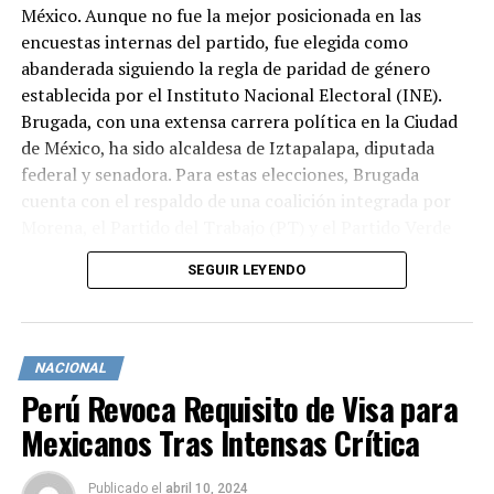
México. Aunque no fue la mejor posicionada en las
encuestas internas del partido, fue elegida como
abanderada siguiendo la regla de paridad de género
establecida por el Instituto Nacional Electoral (INE).
Brugada, con una extensa carrera política en la Ciudad
de México, ha sido alcaldesa de Iztapalapa, diputada
federal y senadora. Para estas elecciones, Brugada
cuenta con el respaldo de una coalición integrada por
Morena, el Partido del Trabajo (PT) y el Partido Verde
Ecologista de México (PVEM).
SEGUIR LEYENDO
Santiago Taboada
El candidato de la alianza opositora
compuesta por el Partido Acción Nacional (PAN), el
Partido Revolucionario Institucional (PRI) y el Partido
NACIONAL
de la Revolución Democrática (PRD). A pesar de que su
Perú Revoca Requisito de Visa para
designación representa un cambio en el proceso interno
Mexicanos Tras Intensas Crítica
previamente anunciado por la alianza, Taboada logró el
consenso de las tres fuerzas políticas. Actualmente es el
alcalde de Benito Juárez y ha sido diputado federal y
Publicado
el
abril 10, 2024