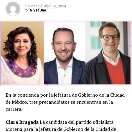
arrodillarse ante el INE”, Delgado insistió en que los
Publicado
el
abril 10, 2024
Por
Nivel Uno
programas sociales “sí están en riesgo, pues la derecha
siempre ha votado en contra de estos apoyos”.
Por ello, Sergio Gutiérrez Luna, representante del
partido ante el INE, solicitó al Consejo General una
campaña institucional que informe cómo han votado los
partidos políticos al momento de discutirse la
aprobación o los recursos para los programas sociales.
MarioDelgado, #XóchitlGálvez, #INE, #Elecciones2024,
#Morena, #PRI, #PAN, #PRD, #ProgramasSociales,
#PolíticaMéxico
En la contienda por la jefatura de Gobierno de la Ciudad
de México, tres precandidatos se encuentran en la
carrera.
Clara Brugada
La candidata del partido oficialista
Morena para la jefatura de Gobierno de la Ciudad de