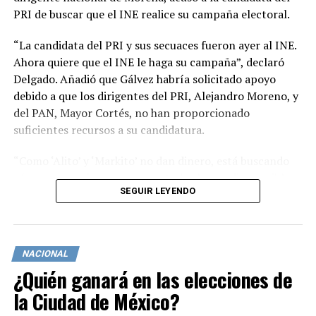
PRI de buscar que el INE realice su campaña electoral.
“La candidata del PRI y sus secuaces fueron ayer al INE.
Ahora quiere que el INE le haga su campaña”, declaró
Delgado. Añadió que Gálvez habría solicitado apoyo
debido a que los dirigentes del PRI, Alejandro Moreno, y
del PAN, Mayor Cortés, no han proporcionado
suficientes recursos a su candidatura.
“Como ‘Alito’ y ‘Markito’ no dan dinero, está buscando
cómo conseguir recursos por todos los medios posibles.
SEGUIR LEYENDO
Ojalá la autoridad electoral no se preste a la trampa que
quieren plantear el PRI y el PAN; que ellos sean
responsables de sus actos”, señaló Delgado en un
comunicado emitido este miércoles.
NACIONAL
¿Quién ganará en las elecciones de
En respuesta a las declaraciones de la candidata
presidencial de Morena y sus aliados, Claudia
la Ciudad de México?
Sheinbaum, quien afirmó que “los de la derecha fueron a