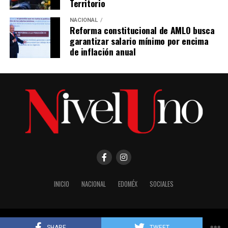
Territorio
NACIONAL
Reforma constitucional de AMLO busca
garantizar salario mínimo por encima
de inflación anual
INICIO
NACIONAL
EDOMÉX
SOCIALES
Copyright © 2024 Grama Studio SA de CV. www.gramastudio.com.mx
SHARE
TWEET