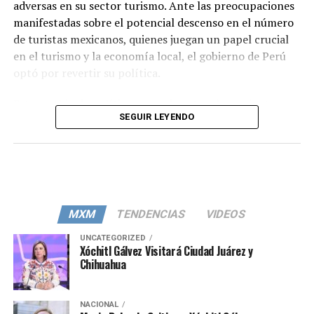
adversas en su sector turismo. Ante las preocupaciones
manifestadas sobre el potencial descenso en el número
de turistas mexicanos, quienes juegan un papel crucial
en el turismo y la economía local, el gobierno de Perú
optó por revertir su política.
Este cambio de política se produce tras las recientes
SEGUIR LEYENDO
tensiones y críticas, especialmente desde sectores
vinculados al turismo, evidenciando el impacto y la
importancia del diálogo y la cooperación entre las
naciones.
En un comunicado oficial, la gestión de Boluarte ha
MXM
TENDENCIAS
VIDEOS
enfatizado que la revocación no solo pretende calmar
las aprehensiones del sector turístico, sino que también
UNCATEGORIZED
Xóchitl Gálvez Visitará Ciudad Juárez y
refleja el compromiso con los ideales de la Alianza del
Chihuahua
Pacífico. Como integrante de este grupo económico y
político, al lado de México, Colombia y Chile, Perú aboga
por la libre circulación de personas y mercancías entre
NACIONAL