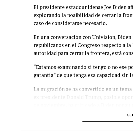
El presidente estadounidense Joe Biden af
explorando la posibilidad de cerrar la fron
caso de considerarse necesario.
En una conversación con Univision, Biden 
republicanos en el Congreso respecto a la 
autoridad para cerrar la frontera, está con
“Estamos examinando si tengo o no ese po
garantía” de que tenga esa capacidad sin la
La migración se ha convertido en un tema 
ex presidente Donald Trump, posible opone
de noviembre, ha criticado a Biden por su 
SE