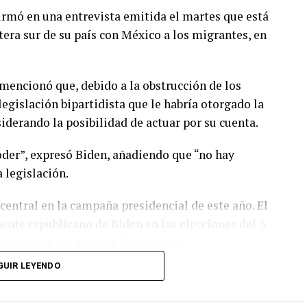
irmó en una entrevista emitida el martes que está
tera sur de su país con México a los migrantes, en
mencionó que, debido a la obstrucción de los
legislación bipartidista que le habría otorgado la
siderando la posibilidad de actuar por su cuenta.
der”, expresó Biden, añadiendo que “no hay
 legislación.
central en la campaña presidencial de este año. El
nte republicano de Biden en las elecciones del 5
manejo de los asuntos fronterizos.
GUIR LEYENDO