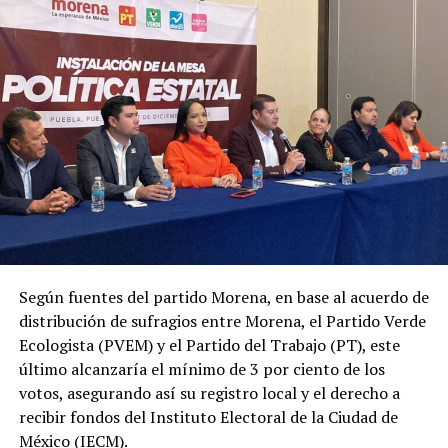
tensiones surgidas en las calles mazatlecas por la
solicitud de los empresarios.
Las marchas de músicos regionales iniciaron el 27 de
marzo, recorriendo distintos hoteles de la Zona Dorada
para alzar la voz y exigir respeto a su expresión cultural,
así como a su único medio para generar ingresos. La
marcha a pie también recorrió la Avenida Camarón
Sávalo.
Según fuentes del partido Morena, en base al acuerdo de
distribución de sufragios entre Morena, el Partido Verde
Ecologista (PVEM) y el Partido del Trabajo (PT), este
último alcanzaría el mínimo de 3 por ciento de los
votos, asegurando así su registro local y el derecho a
recibir fondos del Instituto Electoral de la Ciudad de
México (IECM).