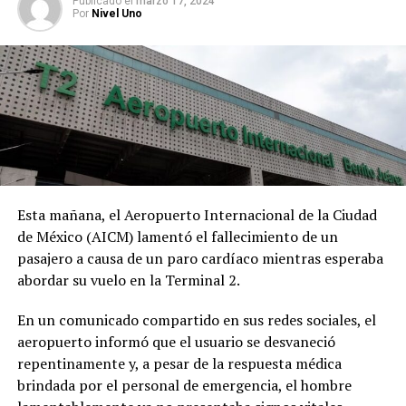
Publicado
el
marzo 17, 2024
Por
Nivel Uno
Por otro lado, se están preparando los próximos
debates entre los candidatos a la jefatura de Gobierno
de la Ciudad de México. Los debates se llevarán a cabo en
domingo para llegar a una mayor audiencia, y se prevén
para el 14 de abril y el 12 de mayo. Los temas a tratar
incluirán agua, transparencia, combate a la corrupción,
seguridad, justicia y planeación del desarrollo
inmobiliario y urbano.
Esta mañana, el Aeropuerto Internacional de la Ciudad
de México (AICM) lamentó el fallecimiento de un
pasajero a causa de un paro cardíaco mientras esperaba
abordar su vuelo en la Terminal 2.
En un comunicado compartido en sus redes sociales, el
aeropuerto informó que el usuario se desvaneció
repentinamente y, a pesar de la respuesta médica
brindada por el personal de emergencia, el hombre