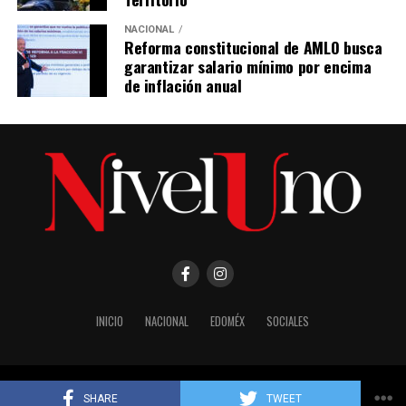
NACIONAL
Reforma constitucional de AMLO busca
garantizar salario mínimo por encima
de inflación anual
INICIO
NACIONAL
EDOMÉX
SOCIALES
Copyright © 2024 Grama Studio SA de CV. www.gramastudio.com.mx
SHARE
TWEET