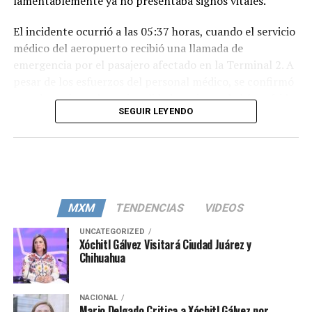
lamentablemente ya no presentaba signos vitales.
El incidente ocurrió a las 05:37 horas, cuando el servicio
médico del aeropuerto recibió una llamada de
emergencia por el pasajero afectado en la Terminal 2. A
pesar de los esfuerzos del personal médico, se confirmó
que el pasajero, de nacionalidad mexicana, había sufrido
SEGUIR LEYENDO
un paro cardíaco. Según lo manifestado por sus
familiares, el pasajero padecía insuficiencia cardíaca.
Agentes del Ministerio Público llevaron a cabo las
diligencias legales correspondientes en la sala 73 de la
Terminal 2.
MXM
TENDENCIAS
VIDEOS
UNCATEGORIZED
Xóchitl Gálvez Visitará Ciudad Juárez y
Chihuahua
NACIONAL
Mario Delgado Critica a Xóchitl Gálvez por