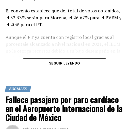
El convenio establece que del total de votos obtenidos,
el 53.33% serán para Morena, el 26.67% para el PVEM y
el 20% para el PT.
Aunque el PT ya cuenta con registro local gracias al
porcentaje alcanzado a nivel nacional en 2021, el IECM
no le otorga recursos debido a su bajo desempeño en la
capital.
SEGUIR LEYENDO
El mecanismo de candidatura común ha generado
críticas, ya que permite a partidos satélites garantizar
su registro y continuar recibiendo fondos públicos. Esta
SOCIALES
vía fue integrada en el Código Electoral de la Ciudad de
Fallece pasajero por paro cardíaco
México por legisladores de Morena.
en el Aeropuerto Internacional de la
El IECM avaló la propuesta de candidatura común para
Ciudad de México
respetar la autonomía y organización de los partidos
políticos, según lo estipulado por la sala regional.