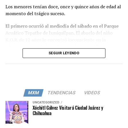
Los menores tenían doce, once y quince años de edad al
momento del trágico suceso.
El primero ocurrió al mediodía del sábado en el Parque
Acuático Tepathe de Ixmiquilpan. El abuelo del niño
K.O.R. de 12 años lo encontró inconsciente en la
alberca. A pesar de los esfuerzos, falleció al llegar al
hospital de Taxadho.
SEGUIR LEYENDO
El segundo caso tuvo lugar en el balneario “Vito” en
Atotonilco de Tula. La niña N.L.R.P., de once años, fue
hallada sin vida en una de las albercas.
El viernes, un adolescente de quince años murió
MXM
TENDENCIAS
VIDEOS
ahogado en la alberca del Club Valle del Sol en
UNCATEGORIZED
Tulancingo.
Xóchitl Gálvez Visitará Ciudad Juárez y
Chihuahua
En todos los casos, la policía de investigación y peritos
de la Procuraduría General de Justicia de Hidalgo se