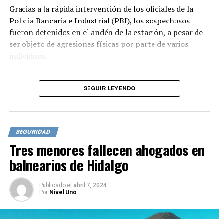
Gracias a la rápida intervención de los oficiales de la
Policía Bancaria e Industrial (PBI), los sospechosos
fueron detenidos en el andén de la estación, a pesar de
ser objeto de agresiones físicas por parte de varios
individuos.
La mujer herida fue identificada como comerciante en la
zona. Los detenidos, de 30 y 32 años de edad, ahora
SEGUIR LEYENDO
enfrentan la justicia, donde un agente del Ministerio
Público determinará su situación jurídica y llevará a
cabo las investigaciones pertinentes sobre el caso.
SEGURIDAD
Tres menores fallecen ahogados en
Los oficiales tomaron las medidas preventivas
necesarias para proteger la integridad física de los
balnearios de Hidalgo
detenidos, quienes fueron informados de sus derechos
legales antes de ser trasladados ante la autoridad
Publicado
el
abril 7, 2024
competente.
Por
Nivel Uno
El detenido de 32 años cuenta con antecedentes penales