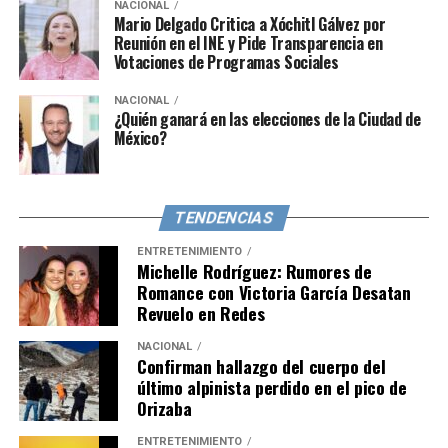
NACIONAL
presentaron en los balnearios para iniciar las
Mario Delgado Critica a Xóchitl Gálvez por
investigaciones correspondientes y realizar el
Reunión en el INE y Pide Transparencia en
Votaciones de Programas Sociales
levantamiento de los cuerpos.
NACIONAL
¿Quién ganará en las elecciones de la Ciudad de
México?
TENDENCIAS
ENTRETENIMIENTO
Michelle Rodríguez: Rumores de
Romance con Victoria García Desatan
Revuelo en Redes
NACIONAL
Confirman hallazgo del cuerpo del
último alpinista perdido en el pico de
Orizaba
ENTRETENIMIENTO