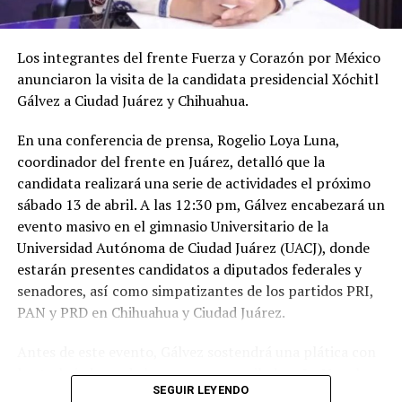
Los integrantes del frente Fuerza y Corazón por México
anunciaron la visita de la candidata presidencial Xóchitl
Gálvez a Ciudad Juárez y Chihuahua.
En una conferencia de prensa, Rogelio Loya Luna,
coordinador del frente en Juárez, detalló que la
candidata realizará una serie de actividades el próximo
sábado 13 de abril. A las 12:30 pm, Gálvez encabezará un
evento masivo en el gimnasio Universitario de la
Universidad Autónoma de Ciudad Juárez (UACJ), donde
estarán presentes candidatos a diputados federales y
senadores, así como simpatizantes de los partidos PRI,
PAN y PRD en Chihuahua y Ciudad Juárez.
Antes de este evento, Gálvez sostendrá una plática con
los trabajadores de la empresa maquiladora La Nogalera,
SEGUIR LEYENDO
una empresa 100% juarense. Loya Luna destacó la