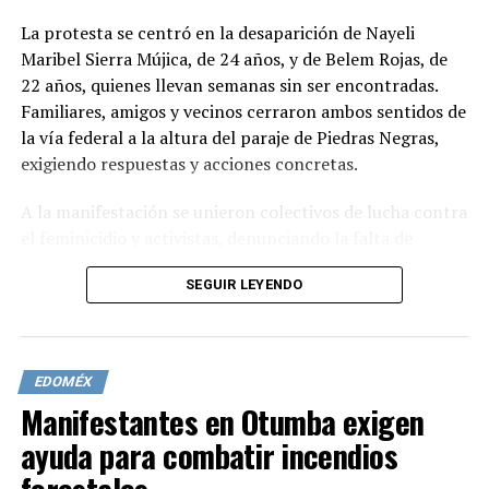
La protesta se centró en la desaparición de Nayeli
Maribel Sierra Mújica, de 24 años, y de Belem Rojas, de
22 años, quienes llevan semanas sin ser encontradas.
Familiares, amigos y vecinos cerraron ambos sentidos de
la vía federal a la altura del paraje de Piedras Negras,
exigiendo respuestas y acciones concretas.
A la manifestación se unieron colectivos de lucha contra
el feminicidio y activistas, denunciando la falta de
respuesta por parte de las autoridades. Alejandra Raquel
SEGUIR LEYENDO
Mujica Martínez, madre de Nayeli Maribel, expresó su
frustración ante las trabas y la falta de avances en la
investigación.
EDOMÉX
Las autoridades, por su parte, prometieron acceso a las
Manifestantes en Otumba exigen
cámaras de seguridad para determinar la última
ubicación de la joven desaparecida. La protesta continúa
ayuda para combatir incendios
en estos momentos.