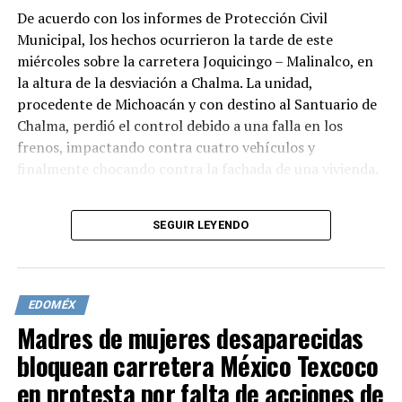
De acuerdo con los informes de Protección Civil
Municipal, los hechos ocurrieron la tarde de este
miércoles sobre la carretera Joquicingo – Malinalco, en
la altura de la desviación a Chalma. La unidad,
procedente de Michoacán y con destino al Santuario de
Chalma, perdió el control debido a una falla en los
frenos, impactando contra cuatro vehículos y
finalmente chocando contra la fachada de una vivienda.
Varios vehículos del Servicio de Urgencias del Estado de
SEGUIR LEYENDO
México (SUEM) fueron desplazados al lugar para atender
a los lesionados. El reporte preliminar indica que 10
personas fueron trasladadas a distintos hospitales,
mientras que otras 20 recibieron atención en el sitio.
EDOMÉX
Madres de mujeres desaparecidas
La zona permanece acordonada por elementos de la
Secretaría de Seguridad del Estado de México y la
bloquean carretera México Texcoco
Policía Municipal, mientras que agentes de la Fiscalía
en protesta por falta de acciones de
General de Justicia del Estado de México (FGJEM) llevan