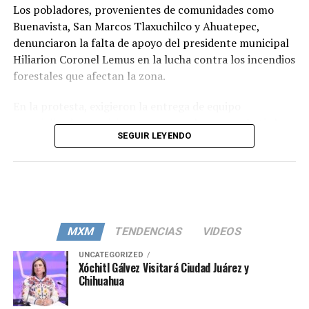
Los pobladores, provenientes de comunidades como
Buenavista, San Marcos Tlaxuchilco y Ahuatepec,
denunciaron la falta de apoyo del presidente municipal
Hiliarion Coronel Lemus en la lucha contra los incendios
forestales que afectan la zona.
En la protesta, exigieron la entrega de equipo
especializado, provisiones y personal para combatir los
SEGUIR LEYENDO
incendios que han puesto en peligro sus comunidades.
Según la Protectora de Bosques, hasta el momento hay
seis incendios activos en el Estado de México, siendo
Otumba uno de los municipios afectados.
El comisariado ejidal reveló que solicitaron una máquina
MXM
TENDENCIAS
VIDEOS
para crear brechas cortafuego en varias ocasiones, pero
les fue negada. Además, señaló que los pobladores
UNCATEGORIZED
Xóchitl Gálvez Visitará Ciudad Juárez y
estaban extremadamente molestos la noche del
Chihuahua
domingo, y fue hasta las primeras horas del lunes que
algunas autoridades municipales se comunicaron para