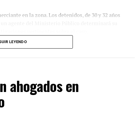
rciante en la zona. Los detenidos, de 30 y 32 años
e un agente del Ministerio Público determinará su
estigaciones pertinentes sobre el caso.
GUIR LEYENDO
vas necesarias para proteger la integridad física
os de sus derechos legales antes de ser trasladados
entes penales por robo agravado en el año 2022,
en ahogados en
o