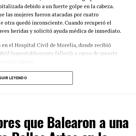
talizada debido a un fuerte golpe en la cabeza.
e las mujeres fueron atacadas por cuatro
ue otra quedó inconsciente. Cuando recuperó el
ves heridas y solicitó ayuda médica de inmediato.
 en el Hospital Civil de Morelia, donde recibió
abril lamentablemente falleció a causa de muerte
s en el cráneo.
 ataques violentos contra personas trans en la
GUIR LEYENDO
exual fue asesinado con arma de fuego en la
 que en enero de este año, Miriam Ríos,
to Ciudadano (MC), fue ultimada a tiros por
, Michoacán.
res que Balearon a una