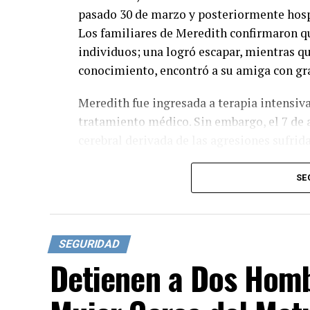
pasado 30 de marzo y posteriormente hospi
Los familiares de Meredith confirmaron qu
individuos; una logró escapar, mientras q
conocimiento, encontró a su amiga con gra
Meredith fue ingresada a terapia intensiva
tratamiento médico. Sin embargo, el 7 de 
cerebral derivada de las agresiones sufrida
Este trágico suceso se suma a una serie de
SE
región. En enero de 2020, un hombre trans
cabecera municipal de Tarímbaro, mientras
comisionada municipal trans de Movimien
SEGURIDAD
varios individuos encapuchados en Jacona
Detienen a Dos Homb