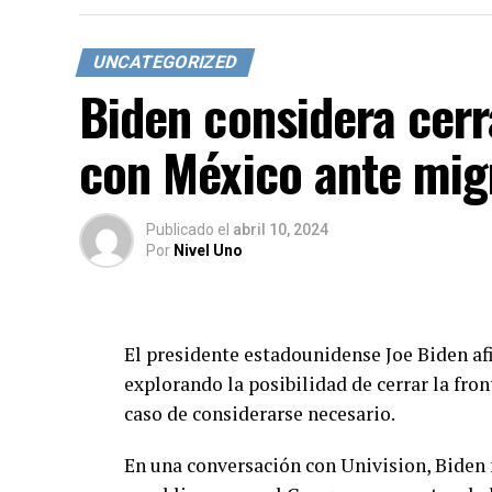
los ciudadanos de Juárez y lugares vecin
vengan al evento, escuchen a nuestra candi
UNCATEGORIZED
todas las propuestas que trae para estos m
Biden considera cerr
La candidata presidencial llegará a Ciudad 
con México ante mig
sábado tendrá reuniones privadas antes de 
domingo Gálvez llevará a cabo eventos tan
Publicado
el
abril 10, 2024
Por
Nivel Uno
El presidente estadounidense Joe Biden af
explorando la posibilidad de cerrar la fron
caso de considerarse necesario.
En una conversación con Univision, Biden 