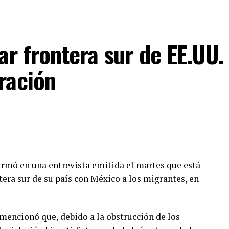
os como Guadalupe, Villa Ahumada y Janos a que
data a la presidencia de la República y conozcan
unicipios fronterizos”, explicó Rogelio Loya.
ar frontera sur de EE.UU.
Juárez el viernes a las 11:00 pm y durante el
ración
su participación en el evento público. Además, el
to públicos como privados en la capital del estado.
irmó en una entrevista emitida el martes que está
tera sur de su país con México a los migrantes, en
mencionó que, debido a la obstrucción de los