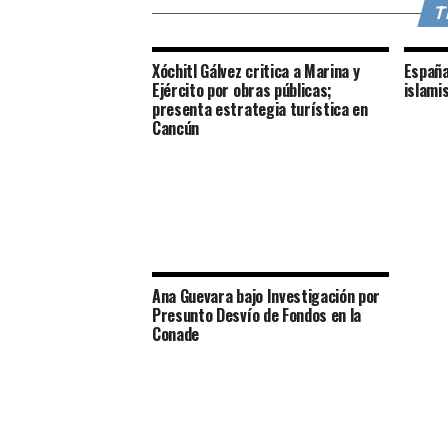
T
Xóchitl Gálvez critica a Marina y
España
Ejército por obras públicas;
islami
presenta estrategia turística en
Cancún
Ana Guevara bajo Investigación por
Presunto Desvío de Fondos en la
Conade