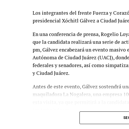
Los integrantes del frente Fuerza y Corazó
presidencial Xóchitl Gálvez a Ciudad Juár
En una conferencia de prensa, Rogelio Loya
que la candidata realizará una serie de act
pm, Gálvez encabezará un evento masivo e
Autónoma de Ciudad Juárez (UACJ), donde 
federales y senadores, así como simpatiza
y Ciudad Juárez.
Antes de este evento, Gálvez sostendrá una
maquiladora La Nogalera, una empresa 100
esta visita, ya que permitirá a la candidat
los trabajadores.
SE
“Xóchitl nos va a traer propuestas que son 