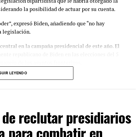
legislación bipartidista que le habría otorgado la
siderando la posibilidad de actuar por su cuenta.
der”, expresó Biden, añadiendo que “no hay
 legislación.
central en la campaña presidencial de este año. El
nte republicano de Biden en las elecciones del 5
manejo de los asuntos fronterizos.
GUIR LEYENDO
de reclutar presidiarios
a para combatir en