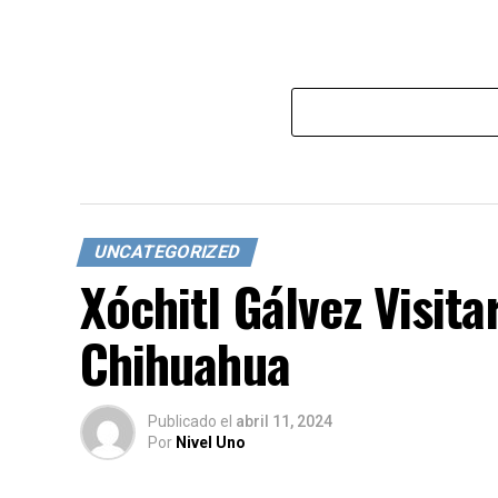
UNCATEGORIZED
Xóchitl Gálvez Visita
Chihuahua
Publicado
el
abril 11, 2024
Por
Nivel Uno