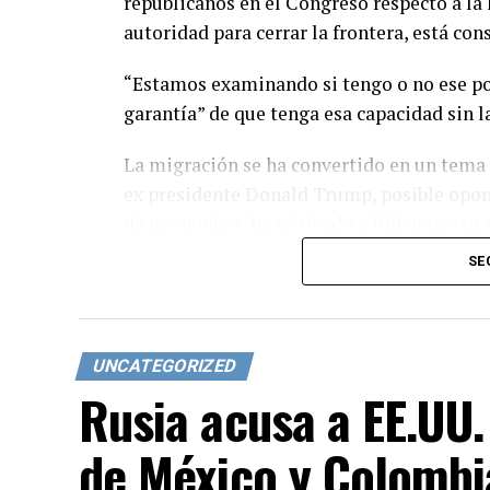
republicanos en el Congreso respecto a la 
autoridad para cerrar la frontera, está con
“Estamos examinando si tengo o no ese po
garantía” de que tenga esa capacidad sin la
La migración se ha convertido en un tema 
ex presidente Donald Trump, posible opone
de noviembre, ha criticado a Biden por su 
SE
UNCATEGORIZED
Rusia acusa a EE.UU. 
de México y Colombi