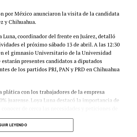
n por México anunciaron la visita de la candidata
ez y Chihuahua.
 Luna, coordinador del frente en Juárez, detalló
ividades el próximo sábado 13 de abril. A las 12:30
n el gimnasio Universitario de la Universidad
estarán presentes candidatos a diputados
ntes de los partidos PRI, PAN y PRD en Chihuahua
 plática con los trabajadores de la empresa
% juarense. Loya Luna destacó la importancia de
a conocer de cerca las necesidades y peticiones de
GUIR LEYENDO
para beneficio de todos. La idea es invitar a todos