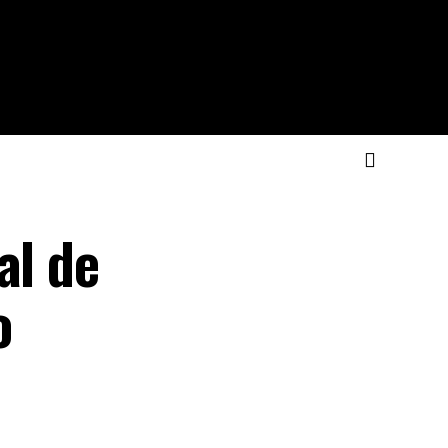
al de
o