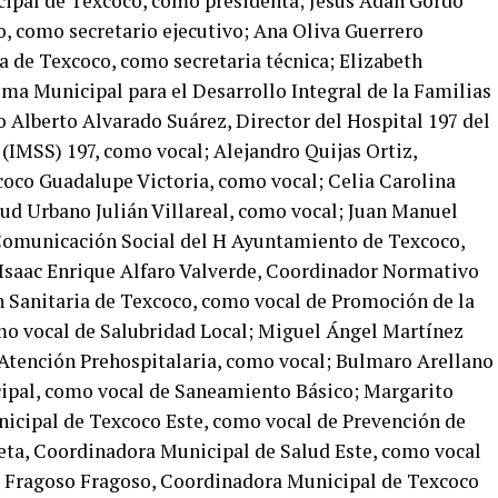
cipal de Texcoco, como presidenta; Jesús Adán Gordo
, como secretario ejecutivo; Ana Oliva Guerrero
ia de Texcoco, como secretaria técnica; Elizabeth
ema Municipal para el Desarrollo Integral de la Familias
o Alberto Alvarado Suárez, Director del Hospital 197 del
(IMSS) 197, como vocal; Alejandro Quijas Ortiz,
coco Guadalupe Victoria, como vocal; Celia Carolina
lud Urbano Julián Villareal, como vocal; Juan Manuel
Comunicación Social del H Ayuntamiento de Texcoco,
Isaac Enrique Alfaro Valverde, Coordinador Normativo
n Sanitaria de Texcoco, como vocal de Promoción de la
mo vocal de Salubridad Local; Miguel Ángel Martínez
y Atención Prehospitalaria, como vocal; Bulmaro Arellano
cipal, como vocal de Saneamiento Básico; Margarito
cipal de Texcoco Este, como vocal de Prevención de
eta, Coordinadora Municipal de Salud Este, como vocal
 Fragoso Fragoso, Coordinadora Municipal de Texcoco