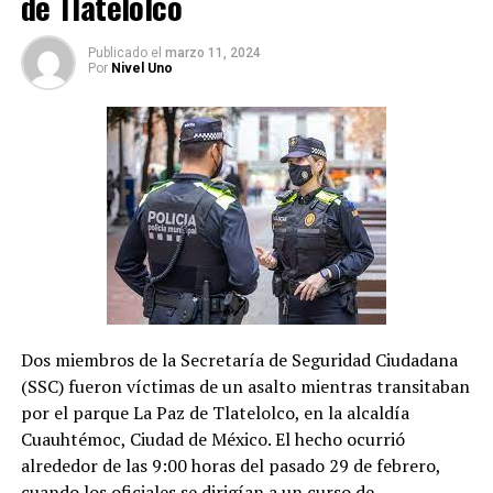
de Tlatelolco
comunicarse con las víctimas.
Publicado
el
marzo 11, 2024
La causa penal está en la etapa de investigación
Por
Nivel Uno
complementaria, que fue extendida cuatro meses más,
hasta el 18 de julio, por una juez la semana pasada.
Dos miembros de la Secretaría de Seguridad Ciudadana
(SSC) fueron víctimas de un asalto mientras transitaban
por el parque La Paz de Tlatelolco, en la alcaldía
Cuauhtémoc, Ciudad de México. El hecho ocurrió
alrededor de las 9:00 horas del pasado 29 de febrero,
cuando los oficiales se dirigían a un curso de