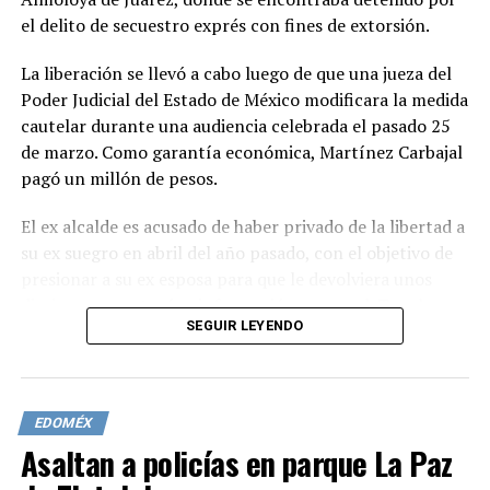
el delito de secuestro exprés con fines de extorsión.
La liberación se llevó a cabo luego de que una jueza del
Poder Judicial del Estado de México modificara la medida
cautelar durante una audiencia celebrada el pasado 25
de marzo. Como garantía económica, Martínez Carbajal
pagó un millón de pesos.
El ex alcalde es acusado de haber privado de la libertad a
su ex suegro en abril del año pasado, con el objetivo de
presionar a su ex esposa para que le devolviera unos
diarios que contenían información personal. Tras lograr
SEGUIR LEYENDO
su objetivo, Martínez Carbajal liberó a su ex suegro.
El cambio de la medida cautelar incluye el uso de un
brazalete electrónico georeferenciado, que permitirá
EDOMÉX
conocer la ubicación del ex alcalde en tiempo real.
Asaltan a policías en parque La Paz
Además, se le impuso la obligación de presentarse
semanalmente en el juzgado y se le prohibió acercarse o