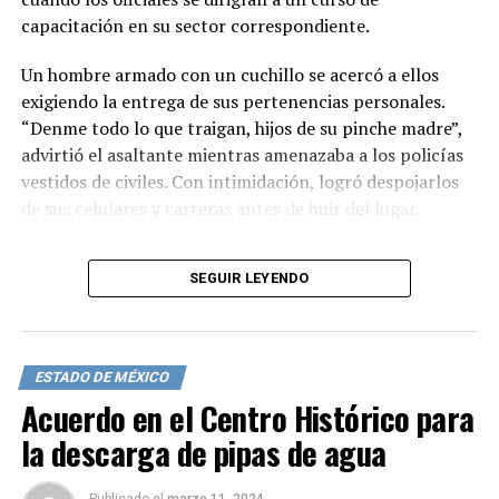
capacitación en su sector correspondiente.
Un hombre armado con un cuchillo se acercó a ellos
exigiendo la entrega de sus pertenencias personales.
“Denme todo lo que traigan, hijos de su pinche madre”,
advirtió el asaltante mientras amenazaba a los policías
vestidos de civiles. Con intimidación, logró despojarlos
de sus celulares y carteras antes de huir del lugar.
Según la carpeta de investigación abierta por la Fiscalía
SEGUIR LEYENDO
General de Justicia de la Ciudad de México, los afectados,
Giovanni y Azucena, reportaron el asalto y se inició una
investigación bajo la categoría de robo calificado. Este
incidente se suma a otros ataques a elementos de la SSC
ESTADO DE MÉXICO
en la capital, incluyendo un robo a una agente de
Acuerdo en el Centro Histórico para
tránsito en febrero pasado en la colonia Pedregal de
la descarga de pipas de agua
Santa Úrsula, en Coyoacán.