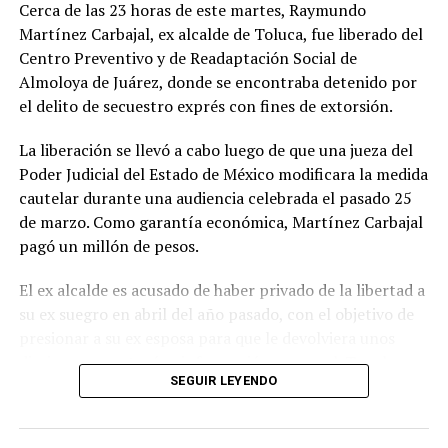
Cerca de las 23 horas de este martes, Raymundo
Martínez Carbajal, ex alcalde de Toluca, fue liberado del
Centro Preventivo y de Readaptación Social de
Almoloya de Juárez, donde se encontraba detenido por
el delito de secuestro exprés con fines de extorsión.
La liberación se llevó a cabo luego de que una jueza del
Poder Judicial del Estado de México modificara la medida
cautelar durante una audiencia celebrada el pasado 25
de marzo. Como garantía económica, Martínez Carbajal
pagó un millón de pesos.
El ex alcalde es acusado de haber privado de la libertad a
su ex suegro en abril del año pasado, con el objetivo de
presionar a su ex esposa para que le devolviera unos
diarios que contenían información personal. Tras lograr
SEGUIR LEYENDO
su objetivo, Martínez Carbajal liberó a su ex suegro.
El cambio de la medida cautelar incluye el uso de un