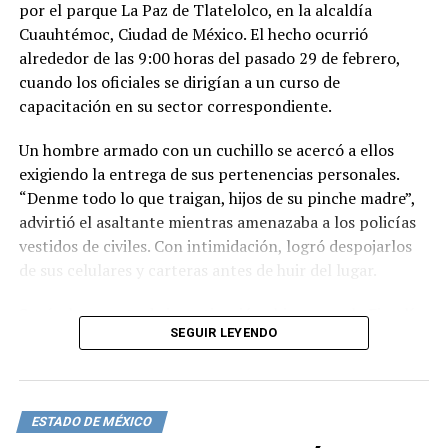
por el parque La Paz de Tlatelolco, en la alcaldía
Cuauhtémoc, Ciudad de México. El hecho ocurrió
alrededor de las 9:00 horas del pasado 29 de febrero,
cuando los oficiales se dirigían a un curso de
capacitación en su sector correspondiente.
Un hombre armado con un cuchillo se acercó a ellos
exigiendo la entrega de sus pertenencias personales.
“Denme todo lo que traigan, hijos de su pinche madre”,
advirtió el asaltante mientras amenazaba a los policías
vestidos de civiles. Con intimidación, logró despojarlos
de sus celulares y carteras antes de huir del lugar.
Según la carpeta de investigación abierta por la Fiscalía
SEGUIR LEYENDO
General de Justicia de la Ciudad de México, los afectados,
Giovanni y Azucena, reportaron el asalto y se inició una
investigación bajo la categoría de robo calificado. Este
incidente se suma a otros ataques a elementos de la SSC
ESTADO DE MÉXICO
en la capital, incluyendo un robo a una agente de