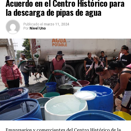
Acuerdo en el Centro Histórico para
tránsito en febrero pasado en la colonia Pedregal de
la descarga de pipas de agua
Santa Úrsula, en Coyoacán.
Publicado
el
marzo 11, 2024
Por
Nivel Uno
Empresarios y comerciantes del Centro Histórico de la