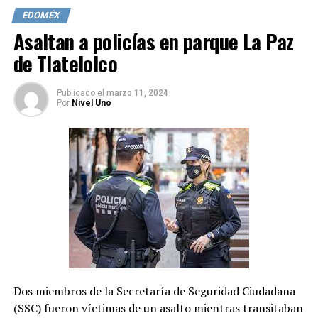
brazalete electrónico georeferenciado, que permitirá
EDOMÉX
conocer la ubicación del ex alcalde en tiempo real.
Asaltan a policías en parque La Paz
Además, se le impuso la obligación de presentarse
semanalmente en el juzgado y se le prohibió acercarse o
de Tlatelolco
comunicarse con las víctimas.
Publicado
el
marzo 11, 2024
La causa penal está en la etapa de investigación
Por
Nivel Uno
complementaria, que fue extendida cuatro meses más,
hasta el 18 de julio, por una juez la semana pasada.
Dos miembros de la Secretaría de Seguridad Ciudadana
(SSC) fueron víctimas de un asalto mientras transitaban