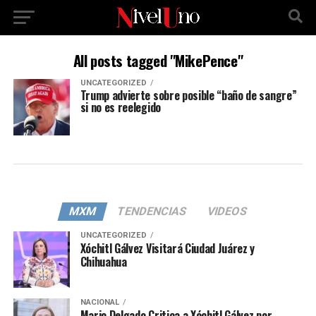
All posts tagged "MikePence"
UNCATEGORIZED
Trump advierte sobre posible “baño de sangre”
si no es reelegido
MXM
TENDENCIAS
VIDEOS
UNCATEGORIZED
Xóchitl Gálvez Visitará Ciudad Juárez y
Chihuahua
NACIONAL
Mario Delgado Critica a Xóchitl Gálvez por